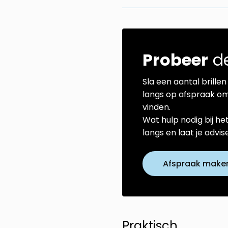
Probeer
de
Sla een aantal brillen 
langs op afspraak om
vinden.
Wat hulp nodig bij he
langs en laat je advi
Afspraak make
Praktisch