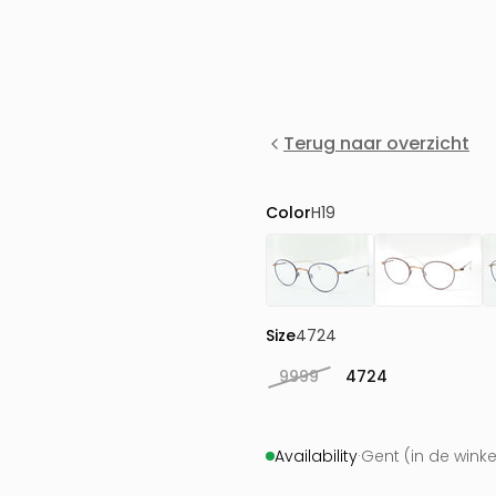
Terug naar overzicht
Color
H19
Size
4724
9999
4724
Availability
·
Gent (in de wink