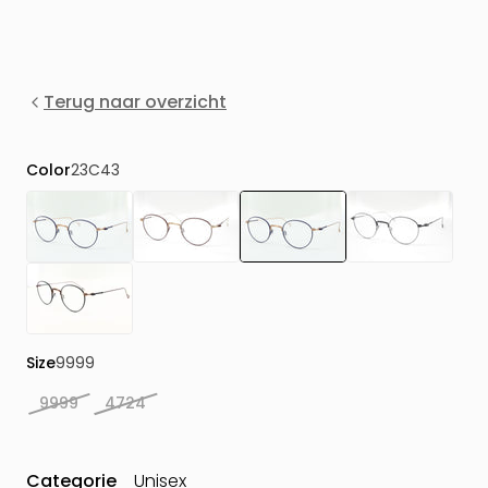
Terug naar overzicht
Color
23C43
Size
9999
9999
4724
Categorie
Unisex