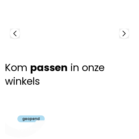
+
3
colors
92
+
Kom
passen
in onze
winkels
Claeyssens
Brugge
geopend
Openingsuren
dinsdag t.e.m.