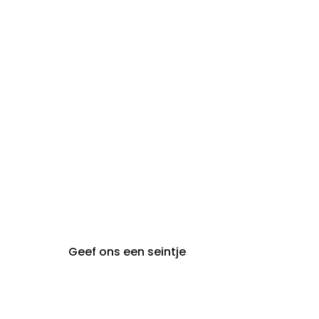
09:30 - 18:00
zaterdag:
zon- en maandag:
Gesloten
steeds op
audiologie:
afspraak
brugge@claeyssens.be
050 44 50 50
Smedenstraat 5
8000 Brugge
Geef ons een seintje