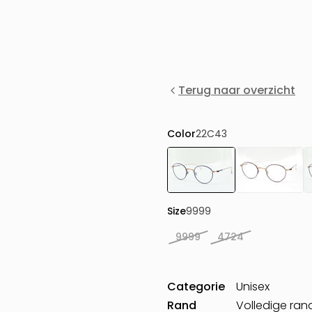
Terug naar overzicht
Color
22C43
Size
9999
9999
4724
Categorie
Unisex
Rand
Volledige ran