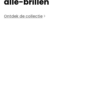
alle-brillen
Ontdek de collectie
Anne Et Valentin
A