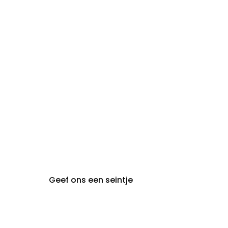
09:30 - 18:00
zaterdag:
zon- en maandag:
Gesloten
steeds op
audiologie:
afspraak
brugge@claeyssens.be
050 44 50 50
Smedenstraat 5
8000 Brugge
Geef ons een seintje