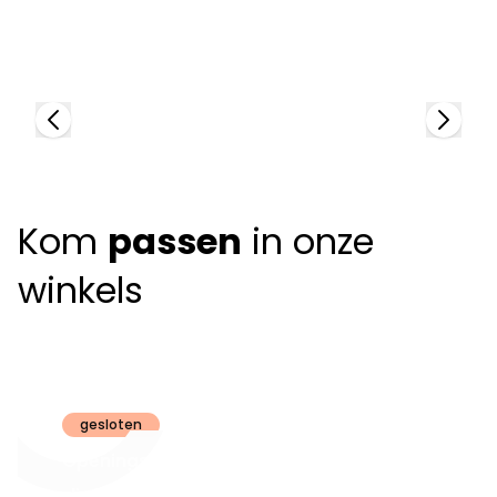
87558
9
+
6
colors
+
Kom
passen
in onze
winkels
Claeyssens
Brugge
gesloten
Openingsuren
dinsdag t.e.m.