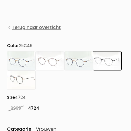
Terug naar overzicht
Color
25C46
Size
4724
9999
4724
Categorie
Vrouwen