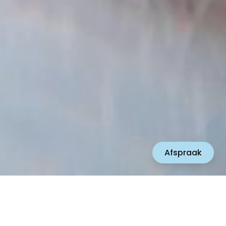
Afspraak
Claeyssens
Gent