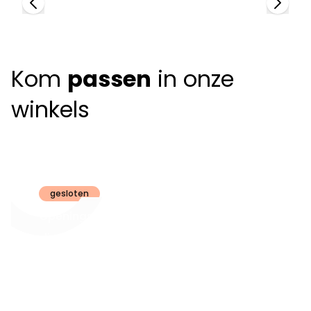
Kom
passen
in onze
winkels
Claeyssens
Brugge
gesloten
Openingsuren
dinsdag t.e.m.
09:30 - 18:00
zaterdag:
zon- en maandag:
Gesloten
steeds op
audiologie:
afspraak