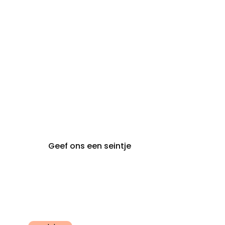
steeds op
audiologie:
afspraak
brugge@claeyssens.be
050 44 50 50
Smedenstraat 5
8000 Brugge
Geef ons een seintje
Claeyssens
Gent