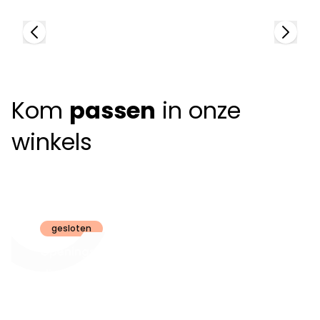
Kom
passen
in onze
winkels
Claeyssens
Brugge
gesloten
Openingsuren
dinsdag t.e.m.
09:30 - 18:00
zaterdag:
zon- en maandag:
Gesloten