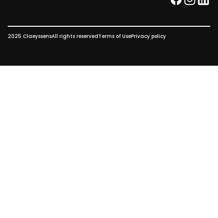
facebook
instag
link
2025 Claeyssens
All rights reserved
Terms of Use
Privacy policy