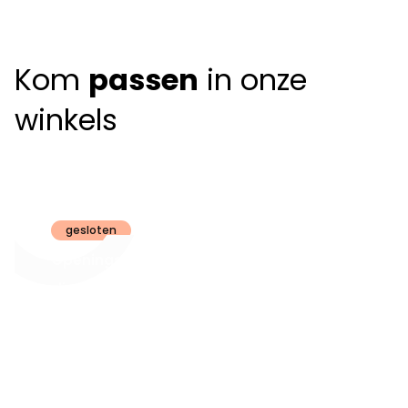
Kom
passen
in onze
winkels
Claeyssens
Brugge
gesloten
Openingsuren
dinsdag t.e.m.
09:30 - 18:00
zaterdag:
zon- en maandag:
Gesloten
steeds op
audiologie:
afspraak