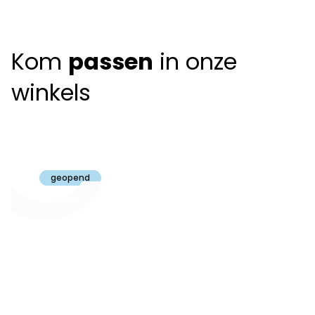
Kom
passen
in onze
winkels
Claeyssens
Brugge
geopend
Openingsuren
dinsdag t.e.m.
09:30 - 18:00
zaterdag:
zon- en maandag:
Gesloten
steeds op
audiologie:
afspraak