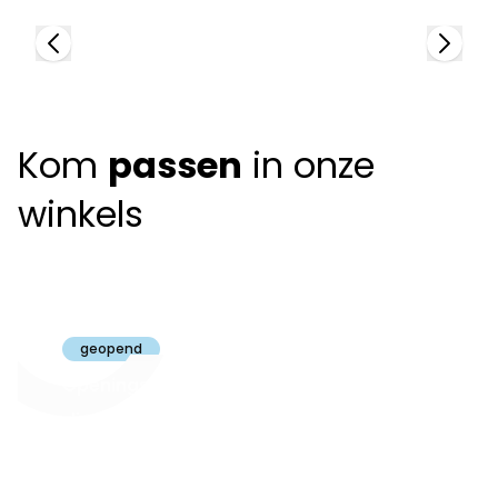
Kom
passen
in onze
winkels
Claeyssens
Brugge
geopend
Openingsuren
dinsdag t.e.m.
09:30 - 18:00
zaterdag:
zon- en maandag:
Gesloten