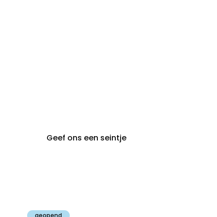
steeds op
audiologie:
afspraak
brugge@claeyssens.be
050 44 50 50
Smedenstraat 5
8000 Brugge
Geef ons een seintje
Claeyssens
Gent
geopend