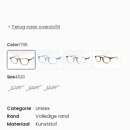
Terug naar overzicht
Color
1795
Size
4520
4720
4920
4520
Categorie
Unisex
Rand
Volledige rand
Materiaal
Kunststof