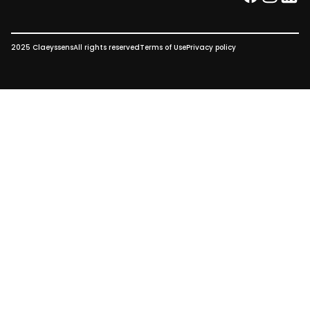
facebook
instag
link
2025 Claeyssens
All rights reserved
Terms of Use
Privacy policy