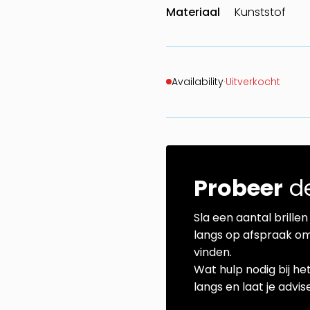
Materiaal
Kunststof
Availability
·
Uitverkocht
Probeer
de
Sla een aantal brillen 
langs op afspraak om
vinden.
Wat hulp nodig bij he
langs en laat je advi