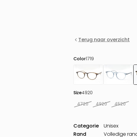
Terug naar overzicht
Color
1719
Size
4920
4720
4920
4520
Categorie
Unisex
Rand
Volledige ran