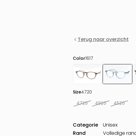
Terug naar overzicht
Color
1617
Size
4720
4720
4920
4520
Categorie
Unisex
Rand
Volledige ran