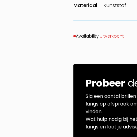
Materiaal
Kunststof
Availability
·
Uitverkocht
Probeer
de
Sla een aantal brillen 
langs op afspraak om
vinden.
Wat hulp nodig bij he
langs en laat je advi