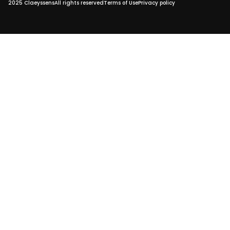
2025 Claeyssens
All rights reserved
Terms of Use
Privacy policy