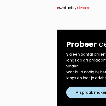
Availability
·
Uitverkocht
Probeer
de
Sla een aantal brillen 
langs op afspraak om
vinden.
Wat hulp nodig bij he
langs en laat je advi
Afspraak make