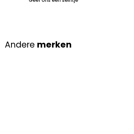
Geef ons een seintje
Andere
merken
Giorgio Armani