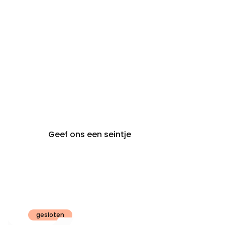
audiologie:
afspraak
brugge@claeyssens.be
050 44 50 50
Smedenstraat 5
8000 Brugge
Geef ons een seintje
Claeyssens
Gent
gesloten