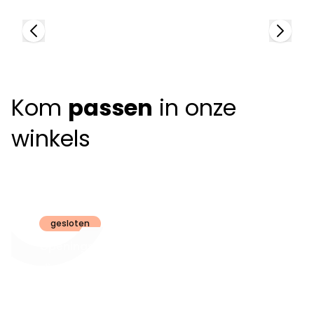
Kom
passen
in onze
winkels
Claeyssens
Brugge
gesloten
Openingsuren
dinsdag t.e.m.
09:30 - 18:00
zaterdag:
zon- en maandag:
Gesloten