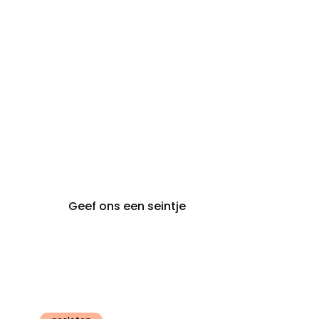
steeds op
audiologie:
afspraak
brugge@claeyssens.be
050 44 50 50
Smedenstraat 5
8000 Brugge
Geef ons een seintje
Claeyssens
Gent