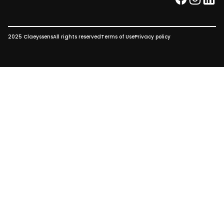
facebook
instag
link
2025 Claeyssens
All rights reserved
Terms of Use
Privacy policy