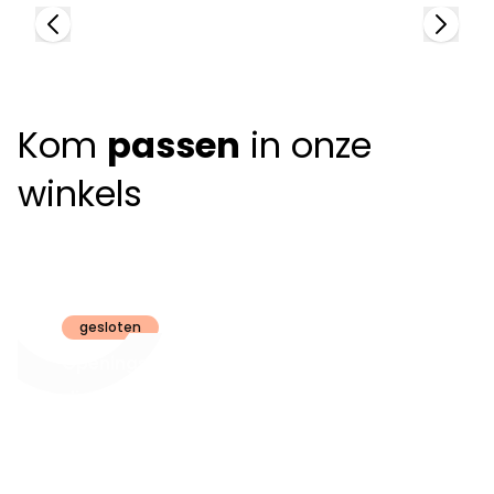
Kom
passen
in onze
winkels
Claeyssens
Brugge
gesloten
Openingsuren
dinsdag t.e.m.
09:30 - 18:00
zaterdag:
zon- en maandag:
Gesloten
steeds op