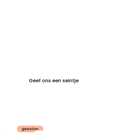
audiologie:
afspraak
brugge@claeyssens.be
050 44 50 50
Smedenstraat 5
8000 Brugge
Geef ons een seintje
Claeyssens
Gent
gesloten