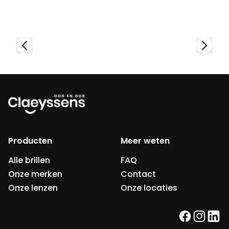
Bekijk collectie
Producten
Meer weten
Alle brillen
FAQ
Onze merken
Contact
Onze lenzen
Onze locaties
facebook
instag
link