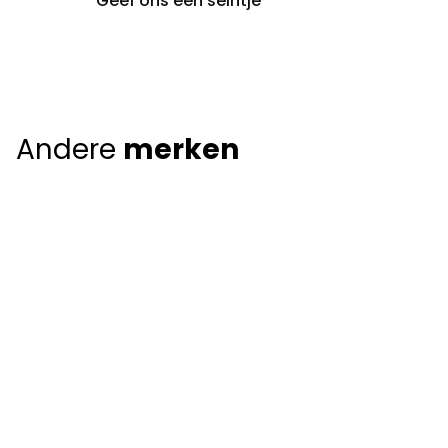
Geef ons een seintje
Andere
merken
Giorgio Armani