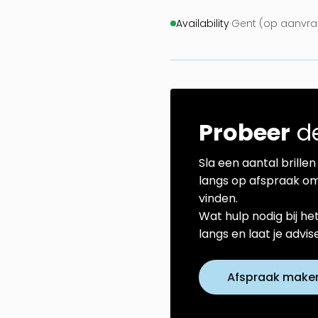
Availability
·
Gent (op aanvraa
Probeer
de
Sla een aantal brillen 
langs op afspraak om
vinden.
Wat hulp nodig bij he
langs en laat je advi
Afspraak make