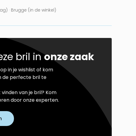
g) · Brugge (in de winkel)
ze bril in
onze zaak
op in je wishlist of kom
 de perfecte bril te
t vinden van je bril? Kom
seren door onze experten.
n