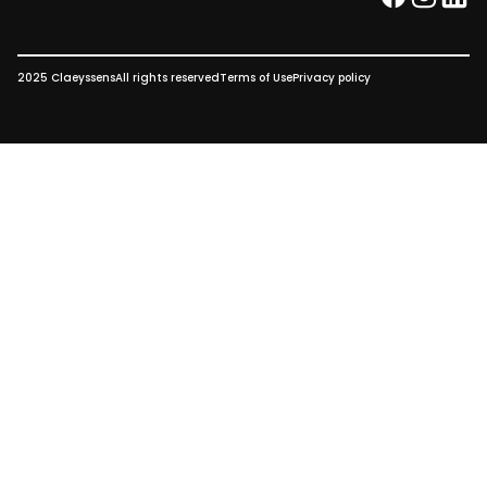
facebook
instag
link
2025 Claeyssens
All rights reserved
Terms of Use
Privacy policy