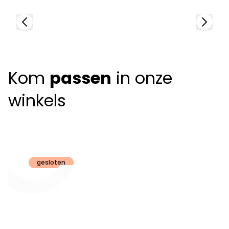
Kom
passen
in onze
winkels
Claeyssens
Brugge
gesloten
Openingsuren
dinsdag t.e.m.
09:30 - 18:00
zaterdag:
zon- en maandag:
Gesloten