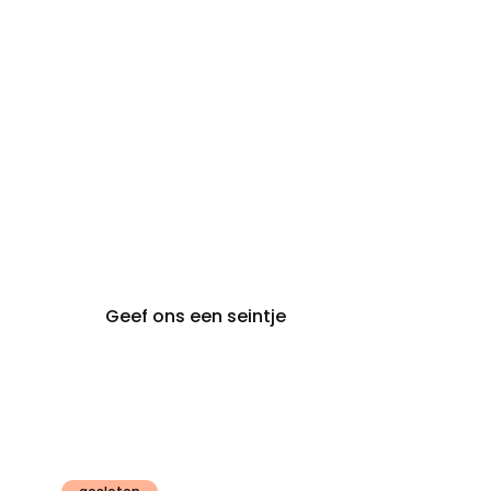
steeds op
audiologie:
afspraak
brugge@claeyssens.be
050 44 50 50
Smedenstraat 5
8000 Brugge
Geef ons een seintje
Claeyssens
Gent