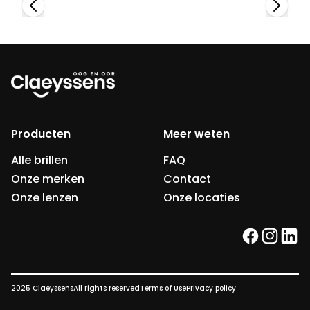
Producten
Meer weten
Alle brillen
FAQ
Onze merken
Contact
Onze lenzen
Onze locaties
facebook
instag
link
2025 Claeyssens
All rights reserved
Terms of Use
Privacy policy