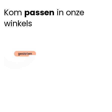
Kom
passen
in onze
winkels
Claeyssens
Brugge
gesloten
Openingsuren
dinsdag t.e.m.
09:30 - 18:00
zaterdag:
zon- en maandag:
Gesloten
steeds op
audiologie:
afspraak