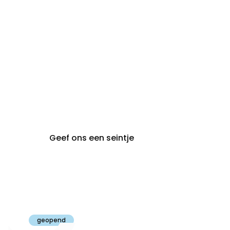
audiologie:
afspraak
brugge@claeyssens.be
050 44 50 50
Smedenstraat 5
8000 Brugge
Geef ons een seintje
Claeyssens
Gent
geopend