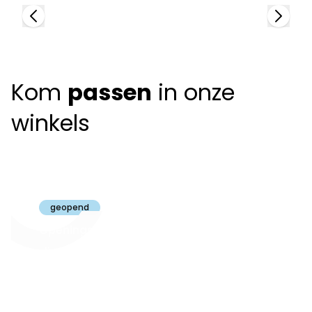
Kom
passen
in onze
winkels
Claeyssens
Brugge
geopend
Openingsuren
dinsdag t.e.m.
09:30 - 18:00
zaterdag:
zon- en maandag:
Gesloten
steeds op