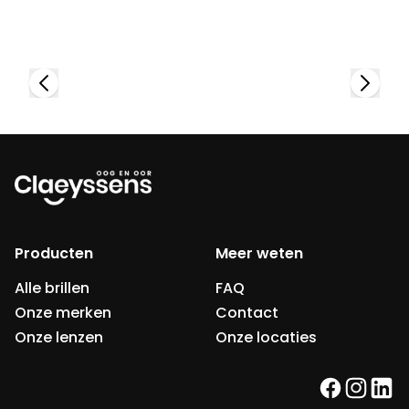
Bekijk collectie
Producten
Meer weten
Alle brillen
FAQ
Onze merken
Contact
Onze lenzen
Onze locaties
facebook
instag
link