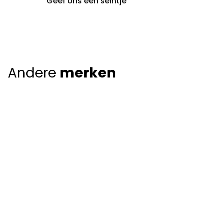
Geef ons een seintje
Andere
merken
Giorgio Armani