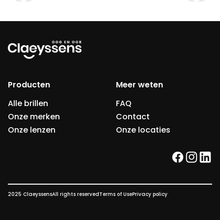
Producten
Meer weten
Alle brillen
FAQ
Onze merken
Contact
Onze lenzen
Onze locaties
facebook
instag
link
2025 Claeyssens
All rights reserved
Terms of Use
Privacy policy