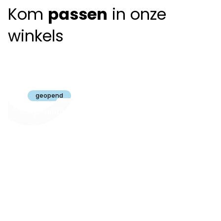
Kom
passen
in onze
winkels
Claeyssens
Brugge
geopend
Openingsuren
dinsdag t.e.m.
09:30 - 18:00
zaterdag:
zon- en maandag:
Gesloten
steeds op
audiologie:
afspraak
brugge@claeyssens.be