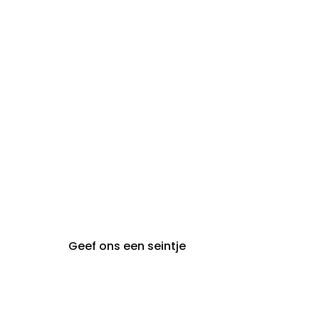
zon- en
Gesloten
maandag:
steeds op afspraak van
audiologie:
maandag t.e.m. vrijdag
gent@claeyssens.be
09 242 80 80
Voskenslaan 32
9000 Gent
Geef ons een seintje