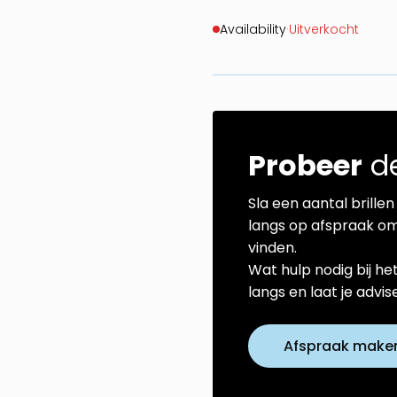
Availability
·
Uitverkocht
Probeer
de
Sla een aantal brillen 
langs op afspraak om
vinden.
Wat hulp nodig bij he
langs en laat je advi
Afspraak make