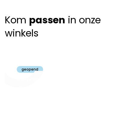
Kom
passen
in onze
winkels
Claeyssens
Brugge
geopend
Openingsuren
dinsdag t.e.m.
09:30 - 18:00
zaterdag:
zon- en maandag:
Gesloten
steeds op
audiologie:
afspraak