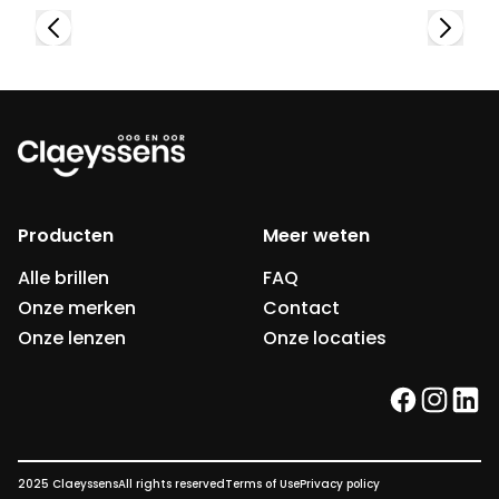
Producten
Meer weten
Alle brillen
FAQ
Onze merken
Contact
Onze lenzen
Onze locaties
facebook
instag
link
2025 Claeyssens
All rights reserved
Terms of Use
Privacy policy