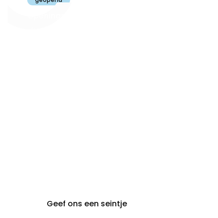
Openingsuren
dinsdag t.e.m.
09:30 - 18:00
zaterdag:
zon- en maandag:
Gesloten
steeds op
audiologie:
afspraak
brugge@claeyssens.be
050 44 50 50
Smedenstraat 5
8000 Brugge
Geef ons een seintje