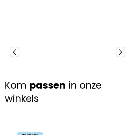
Silhouette
S
93671
9
Kom
passen
in onze
winkels
Claeyssens
Brugge
geopend