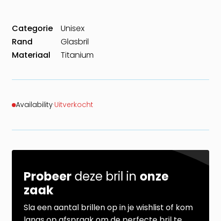
Categorie
Unisex
Rand
Glasbril
Materiaal
Titanium
Availability
·
Uitverkocht
Probeer
deze bril in
onze
zaak
Sla een aantal brillen op in je wishlist of kom
langs op afspraak om de perfecte bril te