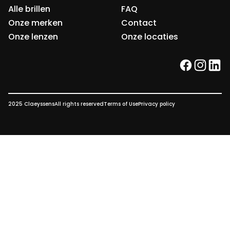
Alle brillen
FAQ
Onze merken
Contact
Onze lenzen
Onze locaties
facebook
instag
link
2025 Claeyssens
All rights reserved
Terms of Use
Privacy policy