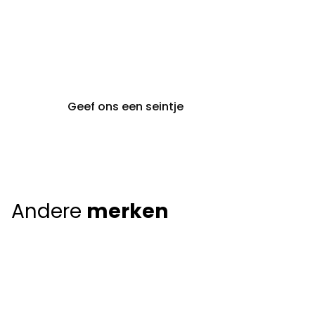
09 242 80 80
Voskenslaan 32
9000 Gent
Geef ons een seintje
Andere
merken
Giorgio Armani