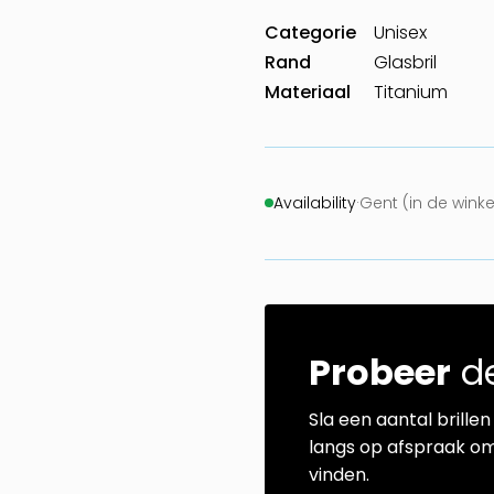
Categorie
Unisex
Rand
Glasbril
Materiaal
Titanium
Availability
·
Gent (in de wink
Probeer
de
Sla een aantal brillen 
langs op afspraak om
vinden.