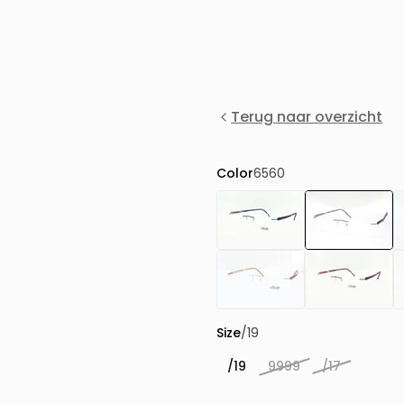
Terug naar overzicht
Color
6560
Size
/19
/19
9999
/17