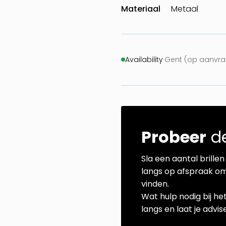
Materiaal
Metaal
Availability
·
Gent (op aanvra
Probeer
de
Sla een aantal brillen 
langs op afspraak om
vinden.
Wat hulp nodig bij he
langs en laat je advi