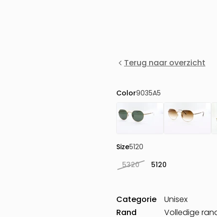
Terug naar overzicht
Color
9035A5
Size
5120
5320
5120
Categorie
Unisex
Rand
Volledige ran