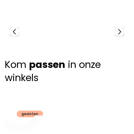
50190
79
+
5
colors
+
Kom
passen
in onze
winkels
Claeyssens
Brugge
gesloten
Openingsuren
dinsdag t.e.m.