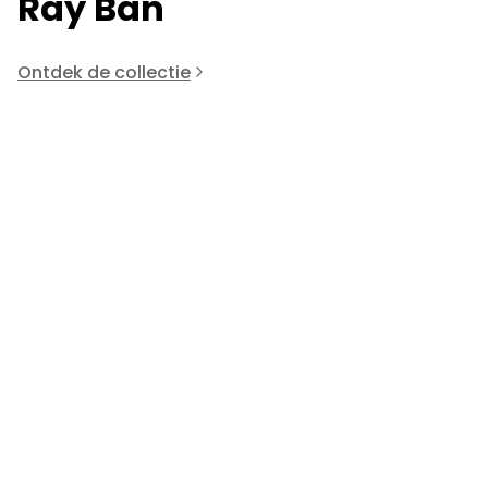
Ray Ban
Ontdek de collectie
Ray-Ban
R