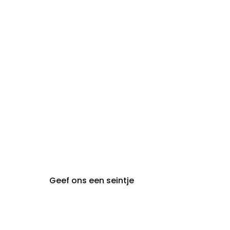
09:30 - 18:00
zaterdag:
zon- en maandag:
Gesloten
steeds op
audiologie:
afspraak
brugge@claeyssens.be
050 44 50 50
Smedenstraat 5
8000 Brugge
Geef ons een seintje