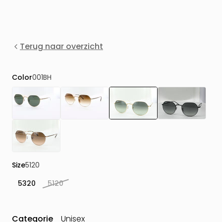
Terug naar overzicht
Color
001BH
Size
5120
5320
5120
Categorie
Unisex