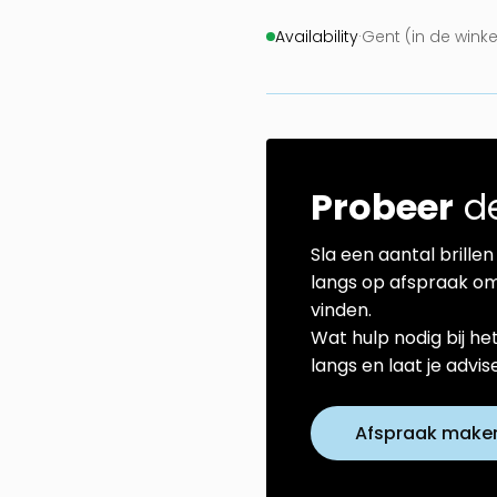
Availability
·
Gent (in de wink
Probeer
de
Sla een aantal brillen 
langs op afspraak om
vinden.
Wat hulp nodig bij he
langs en laat je advi
Afspraak make