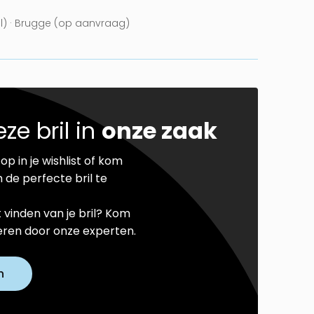
el) · Brugge (op aanvraag)
ze bril in
onze zaak
op in je wishlist of kom
 de perfecte bril te
t vinden van je bril? Kom
seren door onze experten.
n