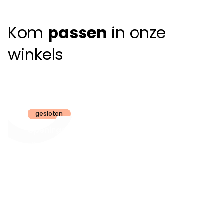
Kom
passen
in onze
winkels
Claeyssens
Brugge
gesloten
Openingsuren
dinsdag t.e.m.
09:30 - 18:00
zaterdag:
zon- en maandag:
Gesloten
steeds op
audiologie:
afspraak