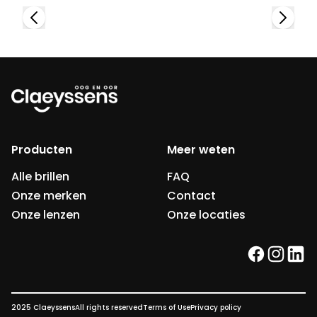
Producten
Meer weten
Alle brillen
FAQ
Onze merken
Contact
Onze lenzen
Onze locaties
facebook
instag
link
2025 Claeyssens
All rights reserved
Terms of Use
Privacy policy