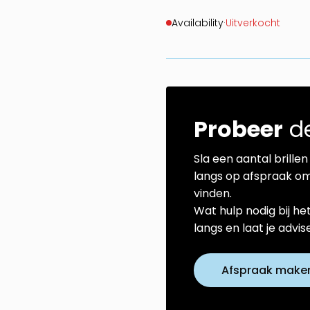
Availability
·
Uitverkocht
Probeer
de
Sla een aantal brillen 
langs op afspraak om
vinden.
Wat hulp nodig bij he
langs en laat je advi
Afspraak make