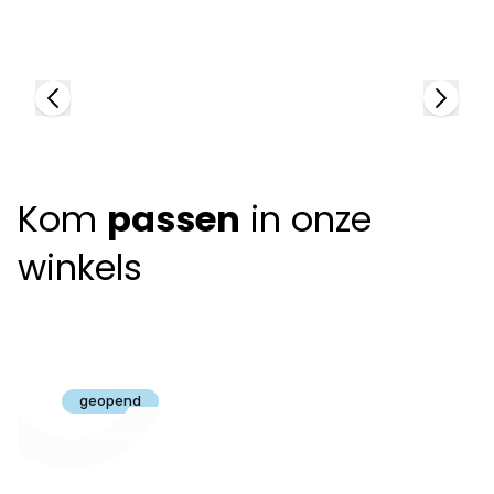
91108
+
8
colors
Kom
passen
in onze
winkels
Claeyssens
Brugge
geopend
Openingsuren
dinsdag t.e.m.
09:30 - 18:00