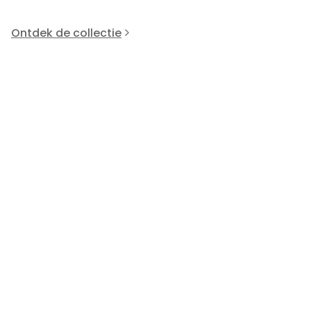
Ontdek de collectie
Uitverkocht
D
9
Dutz