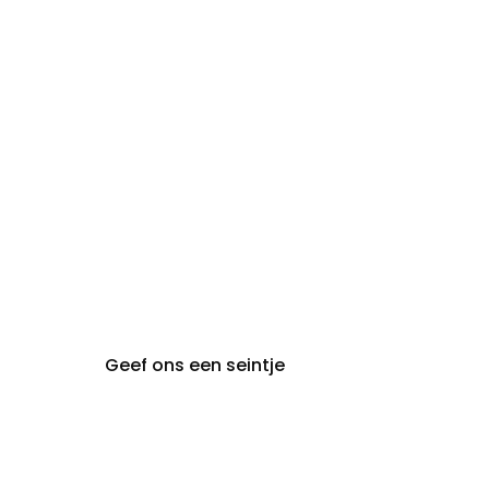
zaterdag:
zon- en maandag:
Gesloten
steeds op
audiologie:
afspraak
brugge@claeyssens.be
050 44 50 50
Smedenstraat 5
8000 Brugge
Geef ons een seintje