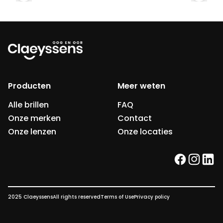
Producten
Meer weten
Alle brillen
FAQ
Onze merken
Contact
Onze lenzen
Onze locaties
facebook
instag
link
2025 Claeyssens
All rights reserved
Terms of Use
Privacy policy