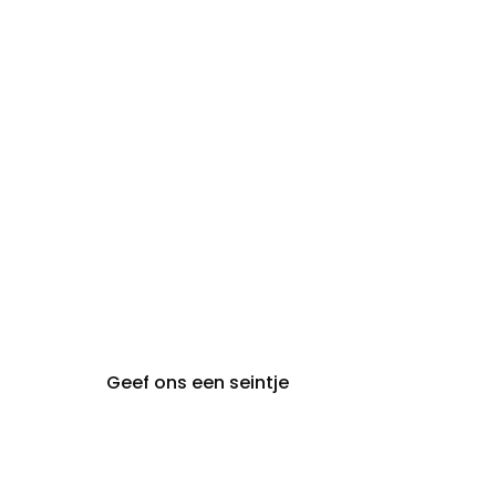
zon- en
Gesloten
maandag:
steeds op afspraak van
audiologie:
maandag t.e.m. vrijdag
gent@claeyssens.be
09 242 80 80
Voskenslaan 32
9000 Gent
Geef ons een seintje