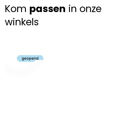
Kom
passen
in onze
winkels
Claeyssens
Brugge
geopend
Openingsuren
dinsdag t.e.m.
09:30 - 18:00
zaterdag:
zon- en maandag:
Gesloten
steeds op
audiologie:
afspraak
brugge@claeyssens.be