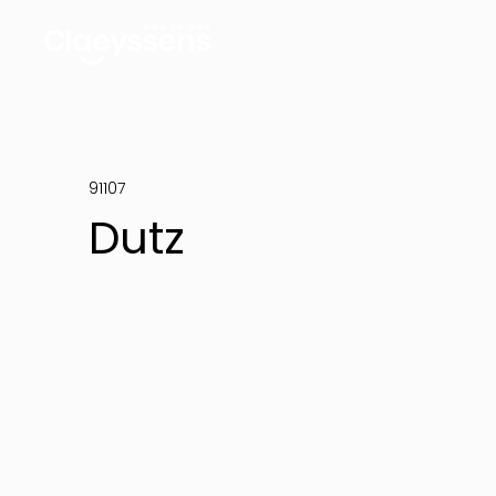
91107
Dutz