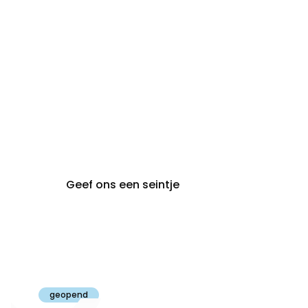
audiologie:
afspraak
brugge@claeyssens.be
050 44 50 50
Smedenstraat 5
8000 Brugge
Geef ons een seintje
Claeyssens
Gent
geopend