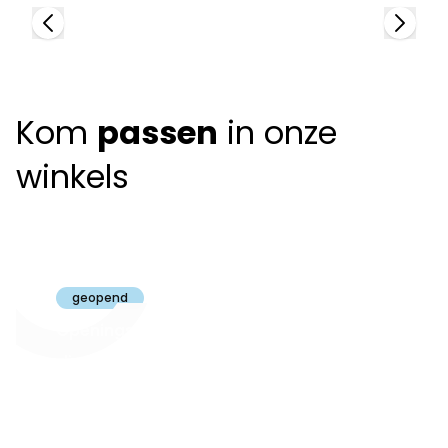
Kom
passen
in onze
winkels
Claeyssens
Brugge
geopend
Openingsuren
dinsdag t.e.m.
09:30 - 18:00
zaterdag:
zon- en maandag:
Gesloten
steeds op