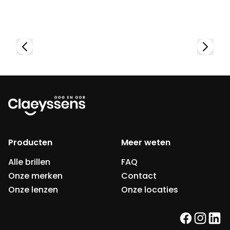
Bekijk collectie
Producten
Meer weten
Alle brillen
FAQ
Onze merken
Contact
Onze lenzen
Onze locaties
facebook
instag
link