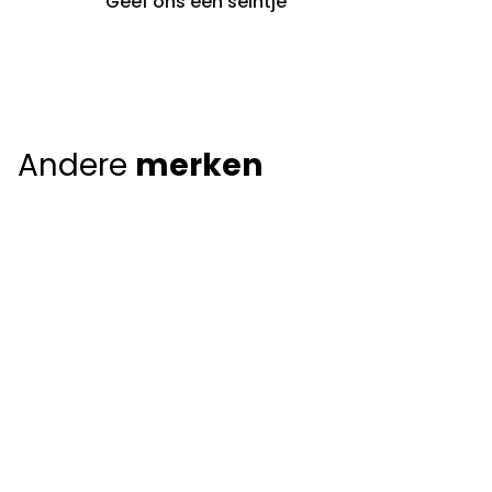
Geef ons een seintje
Andere
merken
Giorgio Armani