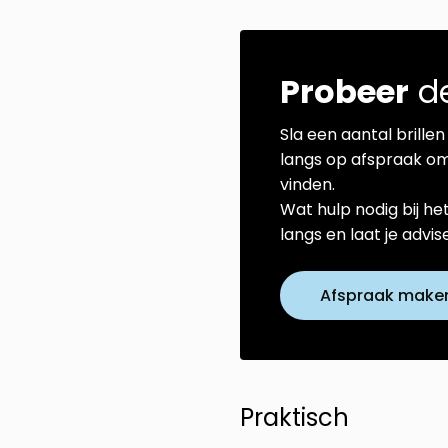
Probeer
de
Sla een aantal brillen 
langs op afspraak om
vinden.
Wat hulp nodig bij he
langs en laat je advi
Afspraak make
Praktisch