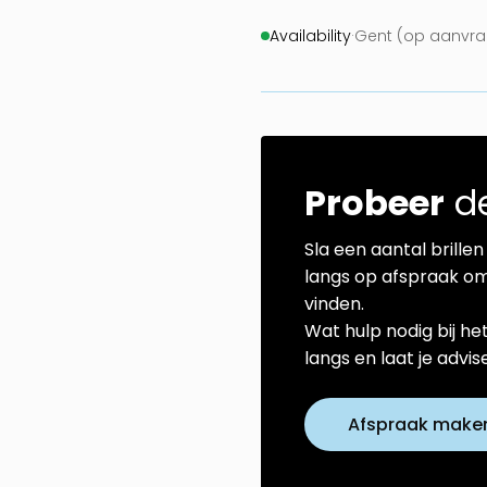
Availability
·
Gent (op aanvraa
Probeer
de
Sla een aantal brillen 
langs op afspraak om
vinden.
Wat hulp nodig bij he
langs en laat je advi
Afspraak make