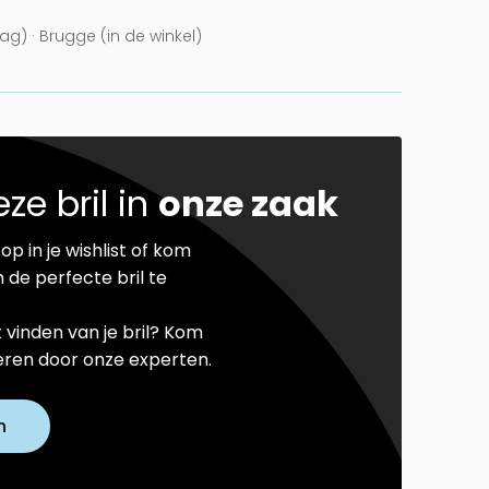
g) · Brugge (in de winkel)
ze bril in
onze zaak
op in je wishlist of kom
 de perfecte bril te
t vinden van je bril? Kom
seren door onze experten.
n