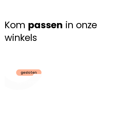
Kom
passen
in onze
winkels
Claeyssens
Brugge
gesloten
Openingsuren
dinsdag t.e.m.
09:30 - 18:00
zaterdag:
zon- en maandag:
Gesloten
steeds op
audiologie:
afspraak