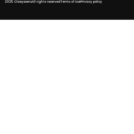
2025 Claeyssens
All rights reserved
Terms of Use
Privacy policy