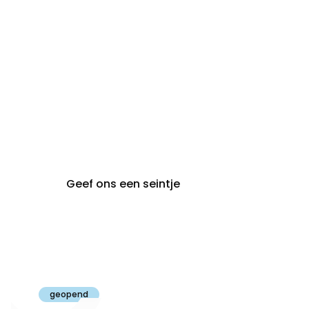
audiologie:
afspraak
brugge@claeyssens.be
050 44 50 50
Smedenstraat 5
8000 Brugge
Geef ons een seintje
Claeyssens
Gent
geopend