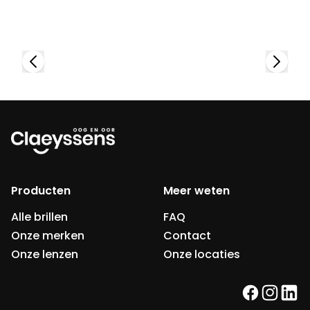
Bekijk collectie
Producten
Meer weten
Alle brillen
FAQ
Onze merken
Contact
Onze lenzen
Onze locaties
facebook
instag
link