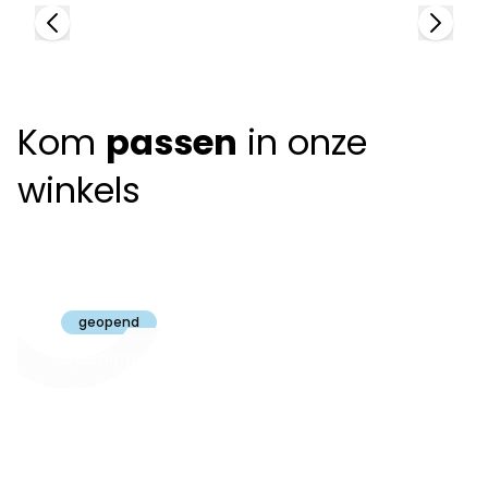
Kom
passen
in onze
winkels
Claeyssens
Brugge
geopend
Openingsuren
dinsdag t.e.m.
09:30 - 18:00
zaterdag:
zon- en maandag:
Gesloten
steeds op