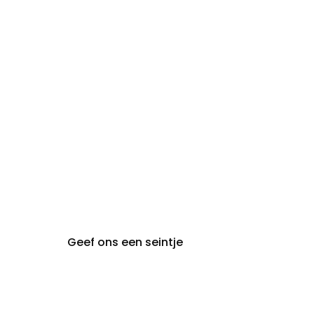
zon- en
Gesloten
maandag:
steeds op afspraak van
audiologie:
maandag t.e.m. vrijdag
gent@claeyssens.be
09 242 80 80
Voskenslaan 32
9000 Gent
Geef ons een seintje