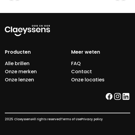
Producten
Meer weten
Alle brillen
FAQ
Onze merken
Contact
Onze lenzen
Onze locaties
facebook
instag
link
2025 Claeyssens
All rights reserved
Terms of Use
Privacy policy