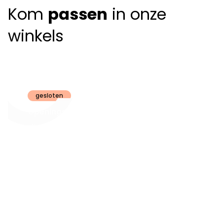
Kom
passen
in onze
winkels
Claeyssens
Brugge
gesloten
Openingsuren
dinsdag t.e.m.
09:30 - 18:00
zaterdag:
zon- en maandag:
Gesloten
steeds op
audiologie:
afspraak
brugge@claeyssens.be