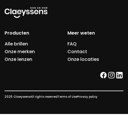
Producten
Meer weten
Alle brillen
FAQ
Onze merken
Contact
Onze lenzen
Onze locaties
facebook
instag
link
2025 Claeyssens
All rights reserved
Terms of Use
Privacy policy