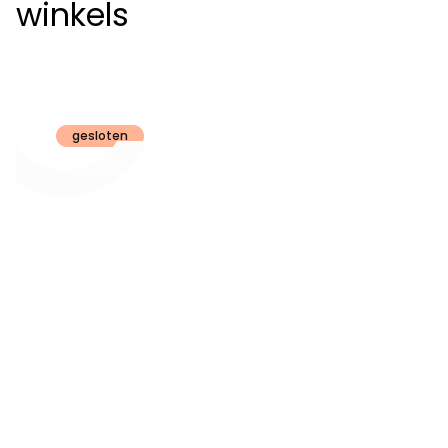
winkels
Claeyssens
Brugge
gesloten
Openingsuren
dinsdag t.e.m.
09:30 - 18:00
zaterdag:
zon- en maandag:
Gesloten
steeds op
audiologie:
afspraak
brugge@claeyssens.be
050 44 50 50