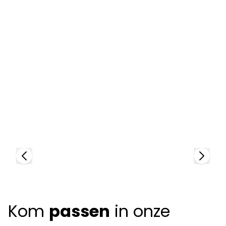
Anne Et Valentin
A
97741
9
+
4
colors
+
Kom
passen
in onze