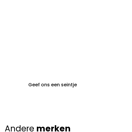
steeds op afspraak van
audiologie:
maandag t.e.m. vrijdag
gent@claeyssens.be
09 242 80 80
Voskenslaan 32
9000 Gent
Geef ons een seintje
Andere
merken