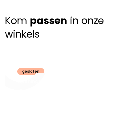
Kom
passen
in onze
winkels
Claeyssens
Brugge
gesloten
Openingsuren
dinsdag t.e.m.
09:30 - 18:00
zaterdag:
zon- en maandag:
Gesloten
steeds op
audiologie:
afspraak