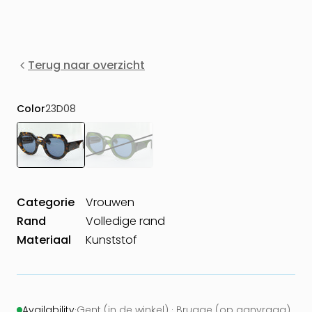
Terug naar overzicht
Color
23D08
Categorie
Vrouwen
Rand
Volledige rand
Materiaal
Kunststof
Availability
·
Gent (in de winkel) · Brugge (op aanvraag)