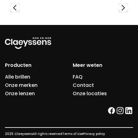
Producten
Meer weten
Alle brillen
FAQ
Onze merken
Contact
Onze lenzen
Onze locaties
facebook
instag
link
2025 Claeyssens
All rights reserved
Terms of Use
Privacy policy