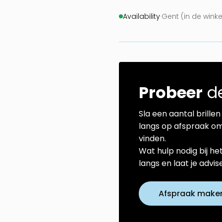
Availability
·
Gent (in de wink
Probeer
de
Sla een aantal brillen 
langs op afspraak om
vinden.
Wat hulp nodig bij he
langs en laat je advi
Afspraak make