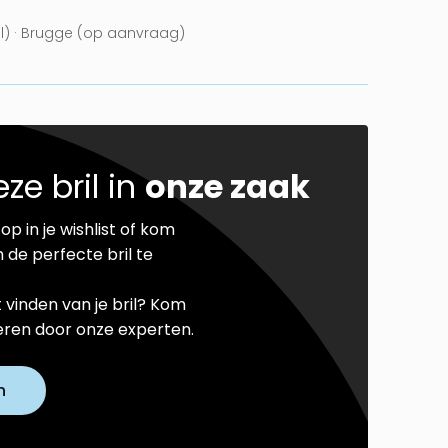
el) · Brugge (op aanvraag)
ze bril in
onze zaak
op in je wishlist of kom
 de perfecte bril te
t vinden van je bril? Kom
seren door onze experten.
n