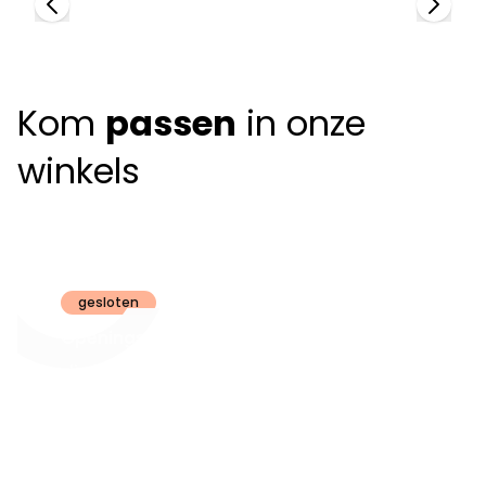
Kom
passen
in onze
winkels
Claeyssens
Brugge
gesloten
Openingsuren
dinsdag t.e.m.
09:30 - 18:00
zaterdag:
zon- en maandag:
Gesloten
steeds op
audiologie:
afspraak