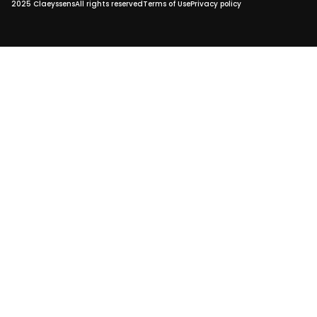
2025 Claeyssens
All rights reserved
Terms of Use
Privacy policy