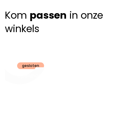
Kom
passen
in onze
winkels
Claeyssens
Brugge
gesloten
Openingsuren
dinsdag t.e.m.
09:30 - 18:00
zaterdag:
zon- en maandag:
Gesloten
steeds op
audiologie:
afspraak