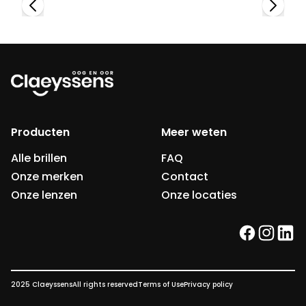
Producten
Meer weten
Alle brillen
FAQ
Onze merken
Contact
Onze lenzen
Onze locaties
facebook
instag
link
2025 Claeyssens
All rights reserved
Terms of Use
Privacy policy