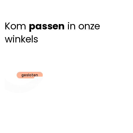
Kom
passen
in onze
winkels
Claeyssens
Brugge
gesloten
Openingsuren
dinsdag t.e.m.
09:30 - 18:00
zaterdag:
zon- en maandag:
Gesloten
steeds op
audiologie:
afspraak