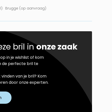
el) · Brugge (op aanvraag)
ze bril in
onze zaak
op in je wishlist of kom
 de perfecte bril te
t vinden van je bril? Kom
seren door onze experten.
n