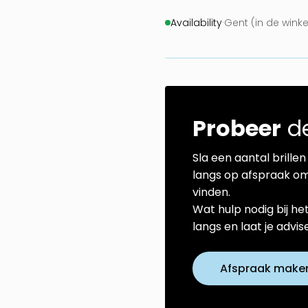
Availability
·
Gent (in de wink
Probeer
de
Sla een aantal brillen 
langs op afspraak om
vinden.
Wat hulp nodig bij he
langs en laat je advi
Afspraak make