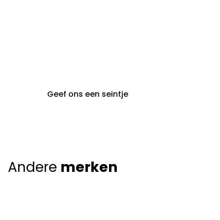
gent@claeyssens.be
09 242 80 80
Voskenslaan 32
9000 Gent
Geef ons een seintje
Andere
merken
Giorgio Armani