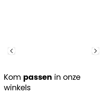
Face À Face
F
96625
9
+
2
colors
+
Kom
passen
in onze
winkels