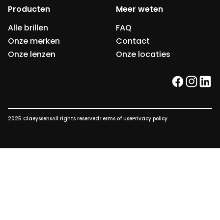
Producten
Meer weten
Alle brillen
FAQ
Onze merken
Contact
Onze lenzen
Onze locaties
facebook
instag
link
2025 Claeyssens
All rights reserved
Terms of Use
Privacy policy