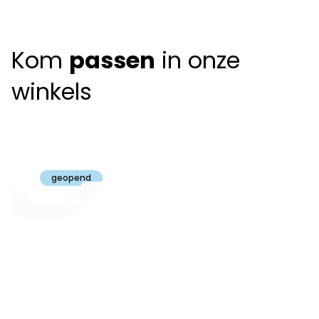
Kom
passen
in onze
winkels
Claeyssens
Brugge
geopend
Openingsuren
dinsdag t.e.m.
09:30 - 18:00
zaterdag:
zon- en maandag:
Gesloten
steeds op
audiologie:
afspraak